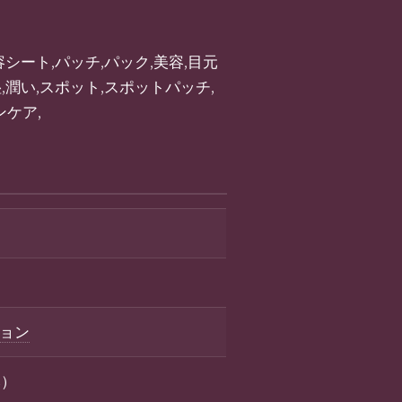
容シート,パッチ,パック,美容,目元
,潤い,スポット,スポットパッチ,
ンケア,
ョン
み）